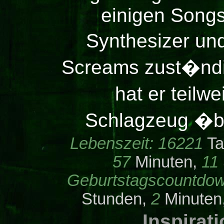
einigen Song
Synthesizer und
Screams zust�ndig
hat er teilw
Schlagzeug �
Lebenszeit:
16221
Ta
57
Minuten,
11
Geburtstagscountdow
Stunden,
2
Minuten
Inspirat