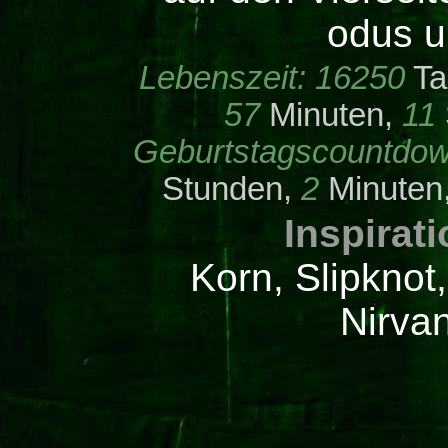
odus 
Lebenszeit:
16250
Ta
57
Minuten,
11
Geburtstagscountdow
Stunden,
2
Minuten
Inspirat
Korn, Slipknot,
Nirva