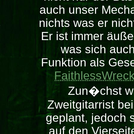
auch unser Mechan
nichts was er nic
Er ist immer äuße
was sich auch
Funktion als Gese
FaithlessWrec
Zun�chst wa
Zweitgitarrist b
geplant, jedoch 
auf den Vierseit