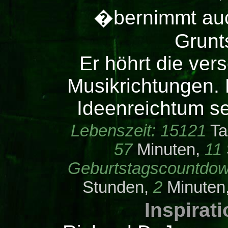
�bernimmt au
Grunt
Er höhrt die ver
Musikrichtungen. 
Ideenreichtum se
Lebenszeit:
15121
Ta
57
Minuten,
11
Geburtstagscountdow
Stunden,
2
Minuten
Inspirat