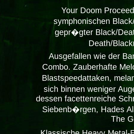
Your Doom Proceeding
symphonischen Black/
gepr�gter Black/Deat
Death/Black
Ausgefallen wie der Ba
Combo. Zauberhafte Melo
Blastspeedattaken, mel
sich binnen weniger Aug
dessen facettenreiche Sch
Siebenb�rgen, Hades Alm
The G
Klassische Heavy Metal-