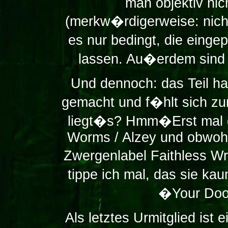
man objektiv nic
(merkw�rdigerweise: nicht
es nur bedingt, die eing
lassen. Au�erdem sind d
Und dennoch: das Teil ha
gemacht und f�hlt sich zu
liegt�s? Hmm�Erst mal d
Worms / Alzey und obwohl 
Zwergenlabel Faithless Wr
tippe ich mal, das sie kau
�Your Doo
Als letztes Urmitglied ist