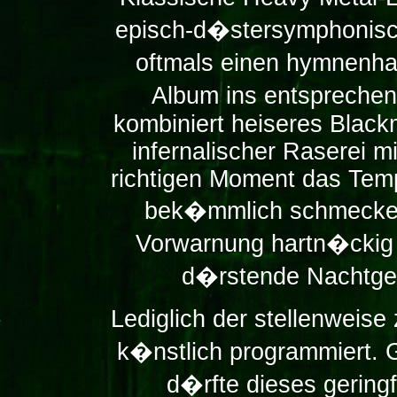
episch-d�stersymphonisch
oftmals einen hymnenha
Album ins entspreche
kombiniert heiseres Blac
infernalischer Raserei m
richtigen Moment das Tem
bek�mmlich schmeckend
Vorwarnung hartn�ckig 
d�rstende Nachtges
Lediglich der stellenwei
k�nstlich programmiert.
d�rfte dieses gering