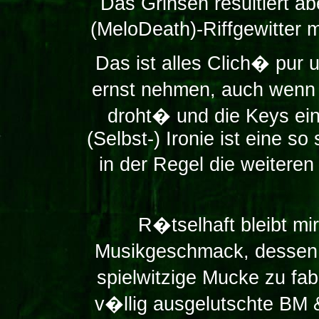
Das Grinsen resultiert ab
(MeloDeath)-Riffgewitter 
Das ist alles Clich� pur
ernst nehmen, auch wen
droht� und die Keys ein
(Selbst-) Ironie ist eine 
in der Regel die weitere
R�tselhaft bleibt mi
Musikgeschmack, dessen E
spielwitzige Mucke zu fab
v�llig ausgelutschte BM &