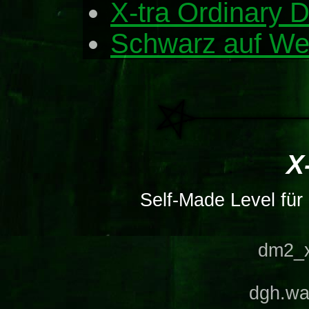
X-tra Ordinary D
Schwarz auf We
X
Self-Made Level f
dm2_x
dgh.wa