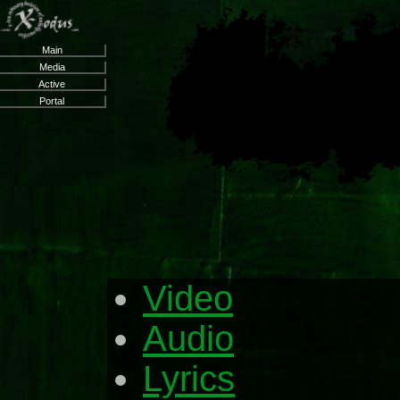
Main
Media
Active
Portal
Video
Audio
Lyrics